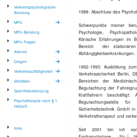
Verkehrspsychologische
1988: Abschluss des Psycholo
Beratung
MPU
Schwerpunkte meiner beruf
Psychologie, Psychopatho
MPU-Beratung
Klinische Erfahrungen im B
MPU-Fragen
Bereich der stationären
Alkohol
Abhängigkeitserkrankungen.
Drogen
1992-1993: Ausbildung zum 
Verkehrsauffälligkeiten
Verkehrssicherheit Berlin,
Bereichen der Medizinisc
Straftaten
Begutachtung der Fahreignun
Sperrfristverkürzung
Kraftfahrern beschäftigt:
Psychotherapie nach § 1
Begutachtungsstelle fü
HeilprG
Sicherheitstechnik GmbH in
Verkehrstherapeut und verkeh
links
Seit 2001 bin ich vom
Fachpsychologe für V