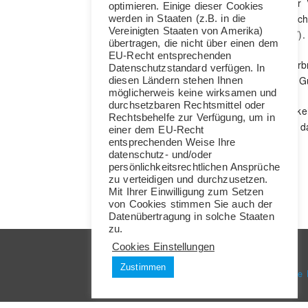
(BDP) für die Belange der 
optimieren. Einige dieser Cookies
seit Oktober 2012 bin ich
werden in Staaten (z.B. in die
Vereinigten Staaten von Amerika)
Verkehrspsychologen (BNV).
übertragen, die nicht über einen dem
EU-Recht entsprechenden
Meine Vision:
Die Verbre
Datenschutzstandard verfügen. In
Fachwissens in Europa zu Gu
diesen Ländern stehen Ihnen
möglicherweis keine wirksamen und
durchsetzbaren Rechtsmittel oder
Meine Mission:
Als Verke
Rechtsbehelfe zur Verfügung, um in
meinen Beitrag leisten, 
einer dem EU-Recht
verunglücken.
entsprechenden Weise Ihre
datenschutz- und/oder
persönlichkeitsrechtlichen Ansprüche
zu verteidigen und durchzusetzen.
Mit Ihrer Einwilligung zum Setzen
von Cookies stimmen Sie auch der
Datenübertragung in solche Staaten
zu.
Cookies Einstellungen
links
Impressum
Zustimmen
Verkehrspsychologie