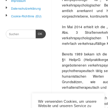
Impressum
verkehrspsychologischer 
Datenschutzerklärung
amtlich anerkannt und 
vorgeschriebene, kontinuierli
Cookie-Richtlinie (EU)
Im Mai 2014 erhielt ich die
Abs. 3 Straßenverke
OK
verkehrspsychologischen
mehrfach verkehrsauffällige K
Bereits 1989 bekam ich die
§1 HeilprG (Heilpraktike
angebotenenen verkehrspsyc
psychotherapeutisch tätig se
humanistischen Werten 
Grundsätzen, wie auch
verhaltenstherapeutisch und t
Seit Februar 2012 habe ich 
Wir verwenden Cookies, um unsere
der Sektion Verkehrspsycho
Website und unseren Service zu